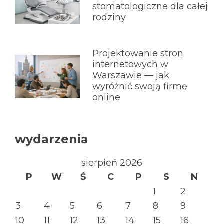
stomatologiczne dla całej
rodziny
Projektowanie stron
internetowych w
Warszawie — jak
wyróżnić swoją firmę
online
wydarzenia
sierpień 2026
P
W
Ś
C
P
S
N
1
2
3
4
5
6
7
8
9
10
11
12
13
14
15
16