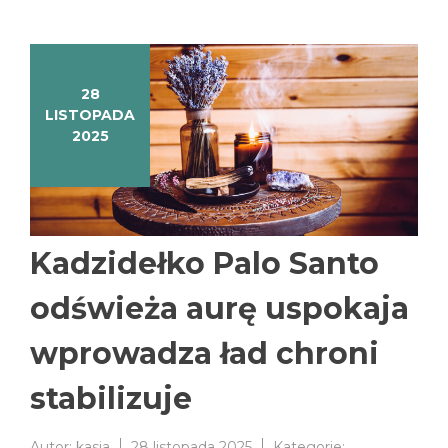
28
LISTOPADA
2025
Kadzidełko Palo Santo
odświeża aurę uspokaja
wprowadza ład chroni
stabilizuje
Autor:
kasia
28 listopada 2025
Kategorie: