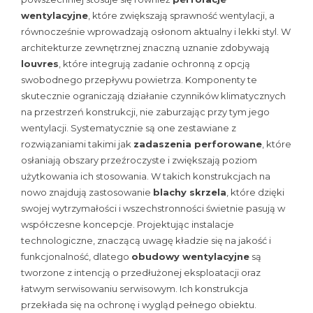
wentylacyjne
, które zwiększają sprawność wentylacji, a
równocześnie wprowadzają osłonom aktualny i lekki styl. W
architekturze zewnętrznej znaczną uznanie zdobywają
louvres
, które integrują zadanie ochronną z opcją
swobodnego przepływu powietrza. Komponenty te
skutecznie ograniczają działanie czynników klimatycznych
na przestrzeń konstrukcji, nie zaburzając przy tym jego
wentylacji. Systematycznie są one zestawiane z
rozwiązaniami takimi jak
zadaszenia perforowane
, które
osłaniają obszary przeźroczyste i zwiększają poziom
użytkowania ich stosowania. W takich konstrukcjach na
nowo znajdują zastosowanie
blachy skrzela
, które dzięki
swojej wytrzymałości i wszechstronności świetnie pasują w
współczesne koncepcje. Projektując instalacje
technologiczne, znaczącą uwagę kładzie się na jakość i
funkcjonalność, dlatego
obudowy wentylacyjne
są
tworzone z intencją o przedłużonej eksploatacji oraz
łatwym serwisowaniu serwisowym. Ich konstrukcja
przekłada się na ochronę i wygląd pełnego obiektu.