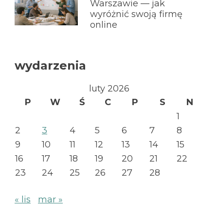
Warszawie — jak
wyróżnić swoją firmę
online
wydarzenia
luty 2026
P
W
Ś
C
P
S
N
1
2
3
4
5
6
7
8
9
10
11
12
13
14
15
16
17
18
19
20
21
22
23
24
25
26
27
28
« lis
mar »