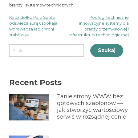
branży i systemów technicznych.
Kadzidełko Palo Santo
Podłogi techniczne
Nawigacja
odświeża aurę uspokaja
innowacyjne systemy dla
wprowadza ład chroni
branży przemysłowej i
wpisu
stabilizuje
infrastruktury technologicznej
Szukaj:
Recent Posts
Tanie strony WWW bez
gotowych szablonów —
jak stworzyć wartościowy
serwis w rozsądnej cenie