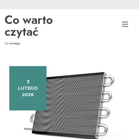
Skip
to
Co warto
content
Tog
czytać
nav
Co nowego
3
LUTEGO
2026