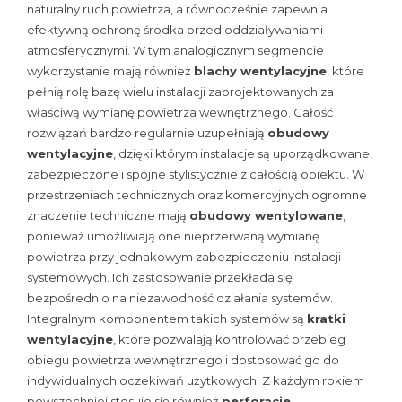
naturalny ruch powietrza, a równocześnie zapewnia
efektywną ochronę środka przed oddziaływaniami
atmosferycznymi. W tym analogicznym segmencie
wykorzystanie mają również
blachy wentylacyjne
, które
pełnią rolę bazę wielu instalacji zaprojektowanych za
właściwą wymianę powietrza wewnętrznego. Całość
rozwiązań bardzo regularnie uzupełniają
obudowy
wentylacyjne
, dzięki którym instalacje są uporządkowane,
zabezpieczone i spójne stylistycznie z całością obiektu. W
przestrzeniach technicznych oraz komercyjnych ogromne
znaczenie techniczne mają
obudowy wentylowane
,
ponieważ umożliwiają one nieprzerwaną wymianę
powietrza przy jednakowym zabezpieczeniu instalacji
systemowych. Ich zastosowanie przekłada się
bezpośrednio na niezawodność działania systemów.
Integralnym komponentem takich systemów są
kratki
wentylacyjne
, które pozwalają kontrolować przebieg
obiegu powietrza wewnętrznego i dostosować go do
indywidualnych oczekiwań użytkowych. Z każdym rokiem
powszechniej stosuje się również
perforacje