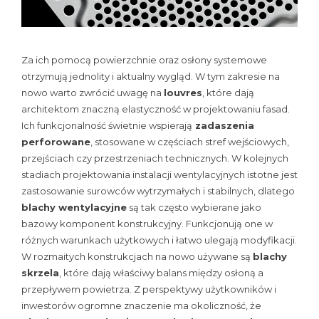
Za ich pomocą powierzchnie oraz osłony systemowe
otrzymują jednolity i aktualny wygląd. W tym zakresie na
nowo warto zwrócić uwagę na
louvres
, które dają
architektom znaczną elastyczność w projektowaniu fasad.
Ich funkcjonalność świetnie wspierają
zadaszenia
perforowane
, stosowane w częściach stref wejściowych,
przejściach czy przestrzeniach technicznych. W kolejnych
stadiach projektowania instalacji wentylacyjnych istotne jest
zastosowanie surowców wytrzymałych i stabilnych, dlatego
blachy wentylacyjne
są tak często wybierane jako
bazowy komponent konstrukcyjny. Funkcjonują one w
różnych warunkach użytkowych i łatwo ulegają modyfikacji.
W rozmaitych konstrukcjach na nowo używane są
blachy
skrzela
, które dają właściwy balans między osłoną a
przepływem powietrza. Z perspektywy użytkowników i
inwestorów ogromne znaczenie ma okoliczność, że