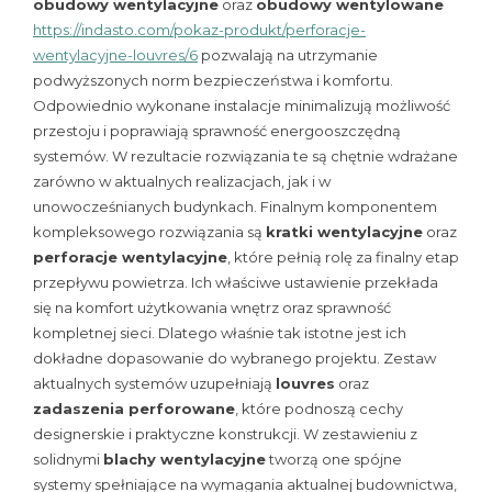
obudowy wentylacyjne
oraz
obudowy wentylowane
https://indasto.com/pokaz-produkt/perforacje-
wentylacyjne-louvres/6
pozwalają na utrzymanie
podwyższonych norm bezpieczeństwa i komfortu.
Odpowiednio wykonane instalacje minimalizują możliwość
przestoju i poprawiają sprawność energooszczędną
systemów. W rezultacie rozwiązania te są chętnie wdrażane
zarówno w aktualnych realizacjach, jak i w
unowocześnianych budynkach. Finalnym komponentem
kompleksowego rozwiązania są
kratki wentylacyjne
oraz
perforacje wentylacyjne
, które pełnią rolę za finalny etap
przepływu powietrza. Ich właściwe ustawienie przekłada
się na komfort użytkowania wnętrz oraz sprawność
kompletnej sieci. Dlatego właśnie tak istotne jest ich
dokładne dopasowanie do wybranego projektu. Zestaw
aktualnych systemów uzupełniają
louvres
oraz
zadaszenia perforowane
, które podnoszą cechy
designerskie i praktyczne konstrukcji. W zestawieniu z
solidnymi
blachy wentylacyjne
tworzą one spójne
systemy spełniające na wymagania aktualnej budownictwa,