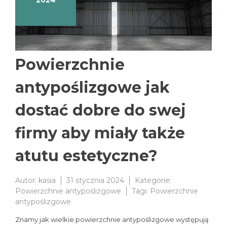
2024
Powierzchnie
antypoślizgowe jak
dostać dobre do swej
firmy aby miały także
atutu estetyczne?
Autor:
kasia
31 stycznia 2024
Kategorie:
Powierzchnie antypoślizgowe
Tagi:
Powierzchnie
antypoślizgowe
Znamy jak wielkie powierzchnie antypoślizgowe występują