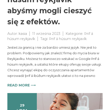
abyśmy mogli cieszyć
się z efektów.
Autor:
kasia
11 września 2023
Kategorie:
Þrif á
húsum reykjavík
Tagi:
Þrif á húsum reykjavík
Jesteś za granicą i nie za bardzo umiesz język. Nie jest to
problem. Podpowiemy jak znaleźć firmę do mycia biura w
Reykjavíku. Możesz to stanowczo wstukać w Google Þrif á
húsum reykjavík, a ustalisz które ekupy oferuję swoje usługi.
Chcesz wynająć ekipę do oczyszczania apartamentów
wprowadź þrif á íbúðum reykjavík ułatwi ci to na pewno
READ MORE ⟶
29