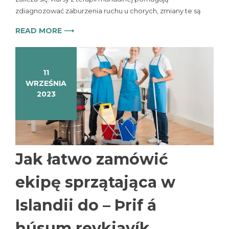
zdiagnozować zaburzenia ruchu u chorych, zmiany te są
READ MORE ⟶
11
WRZEŚNIA
2023
Jak łatwo zamówić
ekipę sprzątająca w
Islandii do – Þrif á
húsum reykjavík